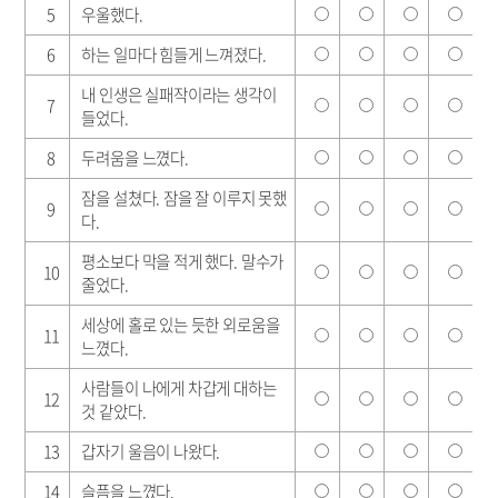
5
우울했다.
6
하는 일마다 힘들게 느껴졌다.
내 인생은 실패작이라는 생각이
7
들었다.
8
두려움을 느꼈다.
잠을 설쳤다. 잠을 잘 이루지 못했
9
다.
평소보다 막을 적게 했다. 말수가
10
줄었다.
세상에 홀로 있는 듯한 외로움을
11
느꼈다.
사람들이 나에게 차갑게 대하는
12
것 같았다.
13
갑자기 울음이 나왔다.
14
슬픔을 느꼈다.