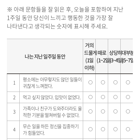
※ 아래 문항들을 잘 읽은 후, 오늘을 포함하여 지난
1주일 동안 당신이 느끼고 행동한 것을 가장 잘
나타낸다고 생각되는 숫자에 표시해 주세요.
거의
드물게
때로
상당히
대부분
나는 지난 일주일 동안
(1일
(1~2일)
(3~4일)
(5~7일)
이하)
평소에는 아무렇지도 않던 일들이
1
귀찮게 느껴졌다.
2
먹고 싶지 않았다. 입맛이 없었다.
가족이나 친구가 도와주더라도 울
3
적한 기분을 떨쳐버릴 수 없었다.
무슨 일을 하든 정신을 집중하기
4
가 힘들었다.